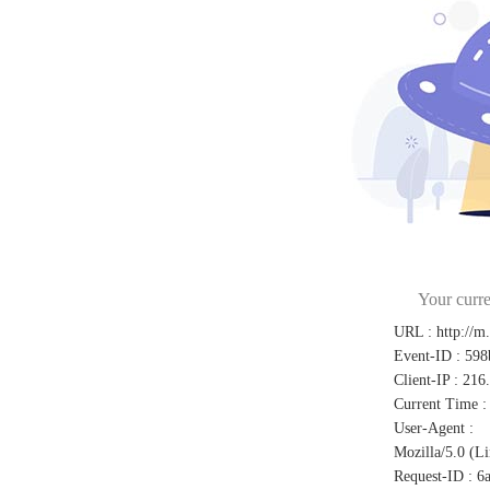
Your curre
URL
:
http://m
Event-ID
:
598
Client-IP
:
216
Current Time
:
User-Agent
:
Mozilla/5.0 (L
Request-ID
:
6