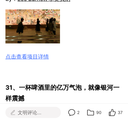
点击查看项目详情
31、一杯啤酒里的亿万气泡，就像银河一
样震撼
文明评论...
2
90
37
Brand：
Guinness 健力士
By：
FF佛海佛瑞