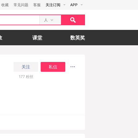
收藏
常见问题
客服
关注订阅
APP
人
数
课堂
数英奖
关注
私信
177
粉丝