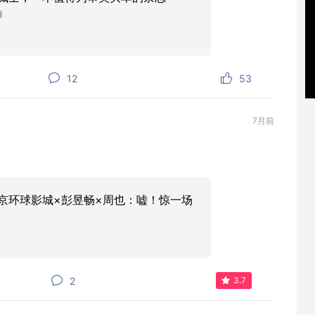
倩
12
53
7月前
京环球影城×彭昱畅×周也：嘘！惊一场
2
3.7