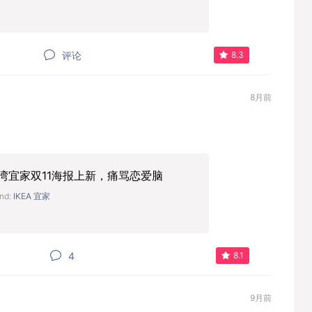
评论
8.3
8月前
湾宜家双11海报上新，痛骂恋爱脑
nd:
IKEA 宜家
4
8.1
9月前