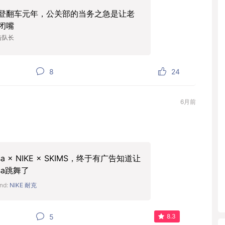
登翻车元年，公关部的当务之急是让老
闭嘴
告队长
8
24
6月前
isa × NIKE × SKIMS，终于有广告知道让
isa跳舞了
nd:
NIKE 耐克
5
8.3