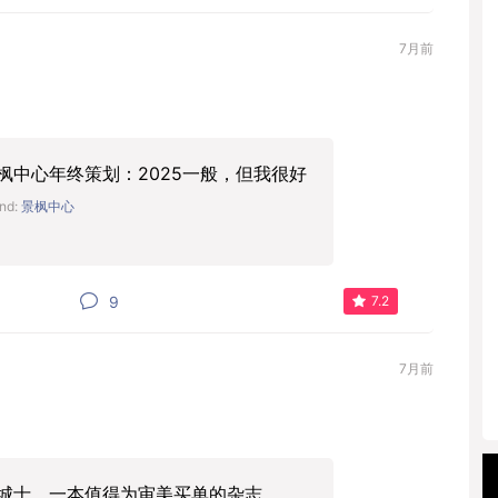
7月前
枫中心年终策划：2025一般，但我很好
nd:
景枫中心
9
7.2
7月前
城士，一本值得为审美买单的杂志