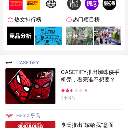
热文排行榜
热门项目榜
CASETiFY
CASETiFY推出蜘蛛侠手
机壳，看完谁不想要？
5
2小时前
Heinz 亨氏
亨氏推出“嫁给我”意面