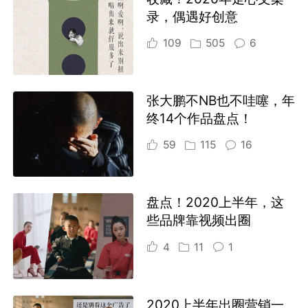
录，偶遇好创意
109
505
6
张大鹏不NB也不哇噻，年
终14个作品盘点！
59
115
16
盘点！2020上半年，这
些品牌靠视频出圈
4
11
1
2020上半年出圈营销一