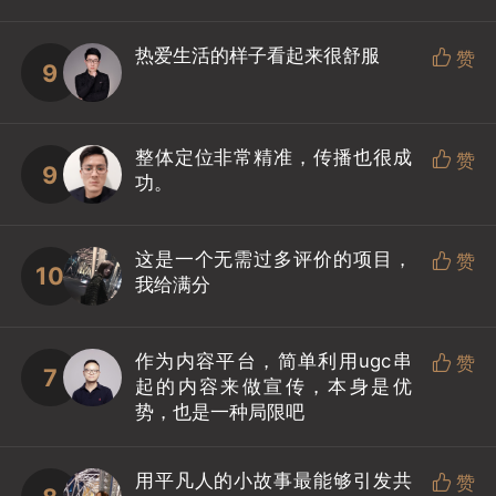
热爱生活的样子看起来很舒服

赞
9
整体定位非常精准，传播也很成

赞
9
功。
这是一个无需过多评价的项目，

赞
10
我给满分
作为内容平台，简单利用ugc串

赞
7
起的内容来做宣传，本身是优
势，也是一种局限吧
用平凡人的小故事最能够引发共

赞