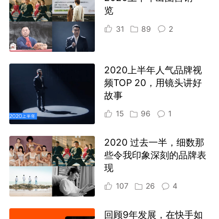
览
31
89
2
2020上半年人气品牌视
频TOP 20，用镜头讲好
故事
15
96
1
2020 过去一半，细数那
些令我印象深刻的品牌表
现
107
26
4
回顾9年发展，在快手如