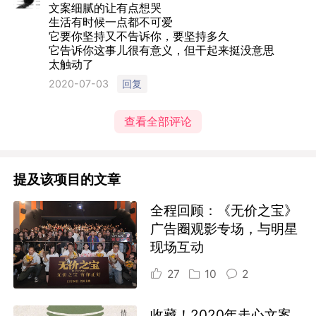
文案细腻的让有点想哭
生活有时候⼀点都不可爱
它要你坚持又不告诉你，要坚持多久
它告诉你这事⼉很有意义，但⼲起来挺没意思
太触动了
回复
2020-07-03
查看全部评论
提及该项目的文章
全程回顾：《无价之宝》
广告圈观影专场，与明星
现场互动
27
10
2
收藏！2020年走心文案