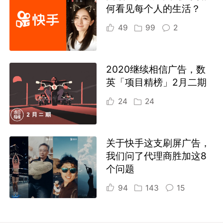
何看见每个人的生活？
49
99
2
2020继续相信广告，数
英「项目精榜」2月二期
24
24
关于快手这支刷屏广告，
我们问了代理商胜加这8
个问题
94
143
15