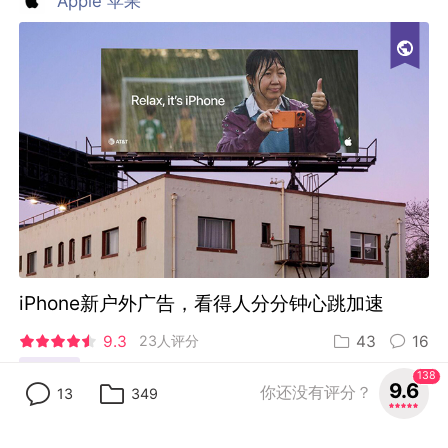
Apple 苹果
iPhone新户外广告，看得人分分钟心跳加速
9.3
23人评分
43
16
海外项目
138
9.6
你还没有评分？
13
349
白泉社