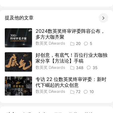
提及他的文章

2024数英奖终审评委阵容公布，
多方大咖齐聚
数英奖 DAwards
20
5
好创意，有底气！百位行业大咖独
家分享【方法论】手稿
数英奖 DAwards
348
35
专访 22 位数英奖终审评委：新时
代下崛起的大众创意
数英奖 DAwards
72
10