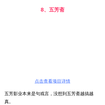
点击查看项目详情
五芳影业本来是句戏言，没想到五芳斋越搞越
真。
为今年聚划算欢聚日，五芳斋用一则“大片”介绍
新品玉米粽：将宏观的两老人对话和微观世界起
源混剪，用文史地理化生知识讲述新品的产生历