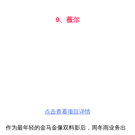
点击查看项目详情
作为最年轻的金马金像双料影后，周冬雨业务出
色，商务也不俗。今年上半年，周冬雨带来了不
少优秀的广告片，CK、RIO……但烧脑君还是最
喜欢薇尔的这条《月经不隐藏》。