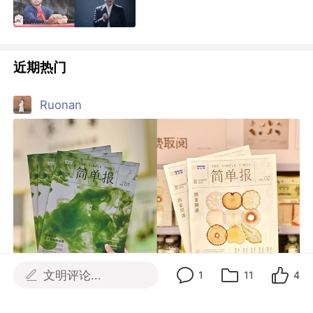
Ruonan
沃尔玛《简单报》走红，品牌要用编辑思维做内
容
文明评论...
1
11
4
30
60
3
9天前
精选