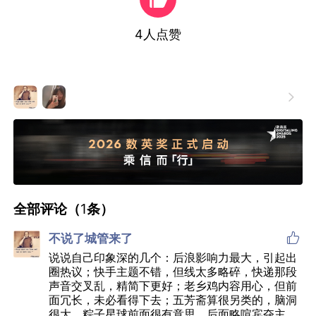

全部评论（
1
条）

不说了城管来了
说说自己印象深的几个：后浪影响力最大，引起出
圈热议；快手主题不错，但线太多略碎，快递那段
声音交叉乱，精简下更好；老乡鸡内容用心，但前
面冗长，未必看得下去；五芳斋算很另类的，脑洞
很大，粽子星球前面很有意思，后面略喧宾夺主，
咸鸭蛋那段很好玩，想起曾经流行的无厘头短剧
展开全部
《报告老板》
回复
2021-05-17
已经到底了