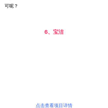
6、宝洁
点击查看项目详情
Insight几乎被挖空了的母亲节能产出怎样的创
意？宝洁说：用工资来衡量妈妈的付出！