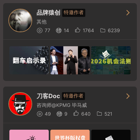
品牌猿创
特邀作者
其他
77
14
1764
6239
刀客Doc
特邀作者
咨询师@KPMG 毕马威
49
9
640
521