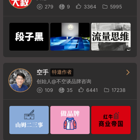
279
9
3364
5995
空手
特邀作者
创始人@不空谈品牌咨询
109
35
6441
17238