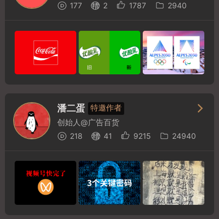
177
2
1787
2940
潘二蛋
特邀作者
创始人@广告百货
218
41
9215
24940