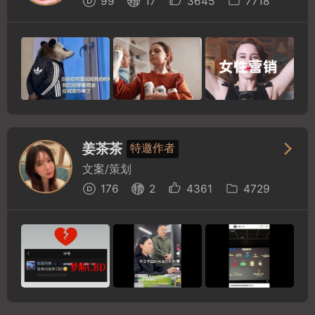
99
17
3645
7718
姜茶茶
特邀作者
文案/策划
176
2
4361
4729