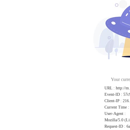
Your curre
URL
:
http://m
Event-ID
:
57c
Client-IP
:
216
Current Time
:
User-Agent
:
Mozilla/5.0 (L
Request-ID
:
6