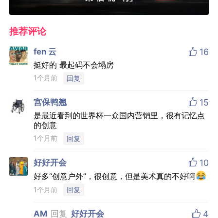
推荐评论

fen 云
16
挺好的 最起码不会塌房
1个月前
回复

宫保鸭翘
15
是最近看到的世界杯一众国内营销里，很有记忆点
的创意
1个月前
回复

好好开会
10
好多“创意户外”，很创意，但是美术真的不好啊
1个月前
回复

AM
回复
好好开会
4