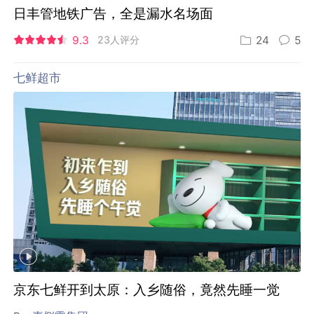
日丰管地铁广告，全是漏水名场面
9.3
23人评分
24
5
七鲜超市
京东七鲜开到太原：入乡随俗，竟然先睡一觉