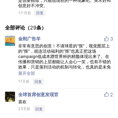
是说要精致，只能说现在的一种现象吧。美术好和
创意好不冲突。
1个月前
回复
全部评论（
29
条）

金刚广告羊
3
非常有意思的创意！不请球星的“抠”，视觉图层上
的“抠”，就连活动福利的“抠”也真正把这场
campaign低成本蹭世界杯的精髓体现出来了。在
传播和营销的上层都能让人会心一笑，也有不错的
效果，只是落到活动的机制与转化，也真的是未免
有点太抠了，条件苛刻的卡片收集，还要是瓜分奖
展开全部
金，还不如集中福利到几个人上，能带来的舆论效
17天前
回复
应更强。

全球首席创意发现官
2
喜欢
23天前
回复