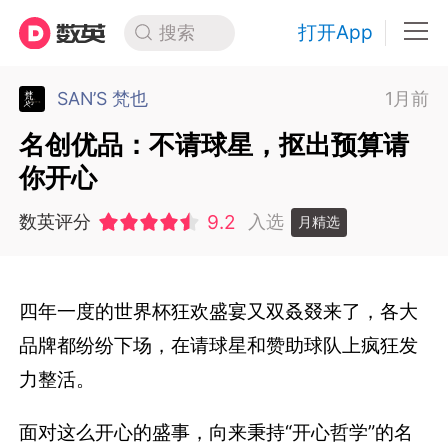
打开App
搜索
SAN’S 梵也
1月前
名创优品：不请球星，抠出预算请
你开心
9.2
数英评分
入选
月精选
四年一度的世界杯狂欢盛宴又双叒叕来了，各大
品牌都纷纷下场，在请球星和赞助球队上疯狂发
力整活。
面对这么开心的盛事，向来秉持“开心哲学”的名