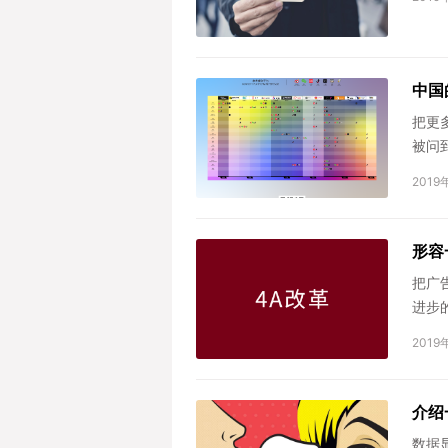
中国
把更
被问
点考量
2019
形容
把广
进步
2019
介绍
数据