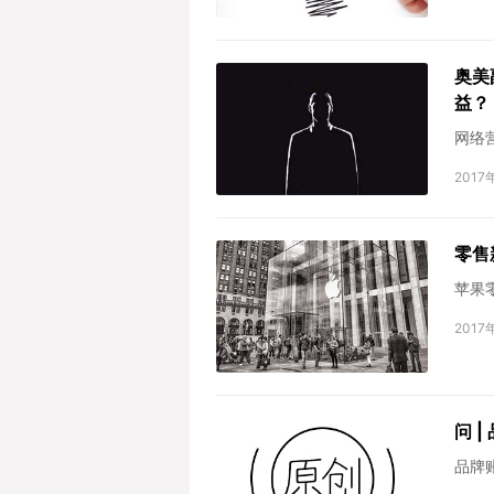
奥美
益？
网络
2017
零售
苹果
2017
问 
品牌