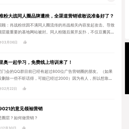
唯粉大战同人圈品牌遭殃，全渠道营销谁敢说准备好了？
回顾：肖战粉丝因不满同人圈流传的肖战相关内容发起攻击。导致
圈层最重要的基地网站被封。同人粉随后展开反扑，不仅豆瓣其作
沦陷...
年03月06日
里奥一起学习，免费线上培训来了！
闭门会的QQ群目前已经有超过800位广告营销圈的朋友。（如果
没删除一些不听话得，可能已经过2000）因为有人，所以想靠人
搞点事情，借...
年02月22日
9021的意见领袖营销
是圈层？如何做营销？
年12月30日