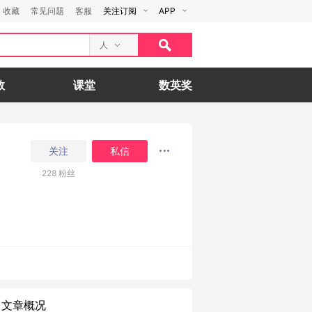
收藏
常见问题
客服
关注订阅
APP
人
数
课堂
数英奖
关注
私信
228
粉丝
文章概况