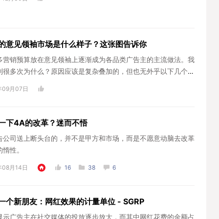
的意见领袖市场是什么样子？这张图告诉你
多营销预算放在意见领袖上逐渐成为各品类广告主的主流做法。我
到很多次为什么？原因应该是复杂叠加的，但也无外乎以下几个重
：年...
年09月07日
一下4A的改革？迷而不悟
告公司送上断头台的，并不是甲方和市场，而是不愿意动脑去改革
的惰性。
年08月14日
16
38
6
一个新朋友：网红效果的计量单位 - SGRP
显示广告主在社交媒体的投放逐步放大，而其中网红花费的金额占