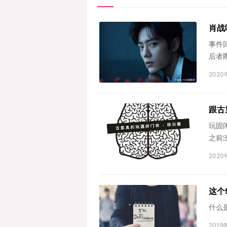
肖战
事件
后者
品分数
2020
跟古
玩固
之前
多势众
2020
这个
什么
2019