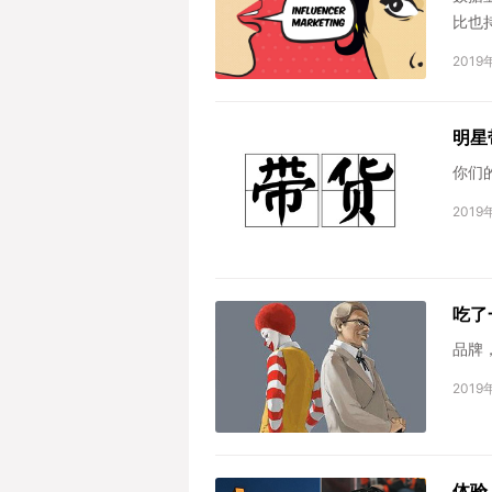
比也
上。除
2019
明星
你们
2019
吃了
品牌
2019
体验