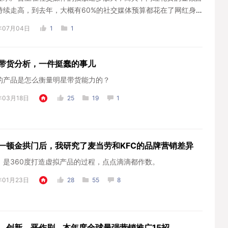
持续走高，到去年，大概有60%的社交媒体预算都花在了网红身
了效果作...
年07月04日
1
1
带货分析，一件挺蠢的事儿
的产品是怎么衡量明星带货能力的？
年03月18日
25
19
1
一顿金拱门后，我研究了麦当劳和KFC的品牌营销差异
，是360度打造虚拟产品的过程，点点滴滴都作数。
年01月23日
28
55
8
，创新，恶作剧...本年度全球最强营销推广15招