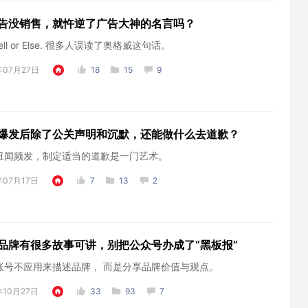
告没销售，就忤逆了广告大神的名言吗？
Sell or Else. 很多人误读了奥格威这句话。
年07月27日
18
15
9
爆发后除了公关声明和沉默，还能做什么去道歉？
丑闻频发，制定适当的道歉是一门艺术。
年07月17日
7
13
2
品牌有很多故事可讲，别把公众号办成了“黑板报”
账号不应用来描述品牌， 而是分享品牌价值与观点。
年10月27日
33
93
7