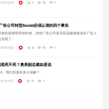
年05月27日
7
15
1
广告公司转型Social必须认清的四个事实
家都在探索研究的时候，传统广告公司是否应该极速推进全广告人
交化呢？
年05月10日
6
15
1
到底死不死？奥美副总裁如是说
4A，我们到底有多少误解？
年01月11日
11
7