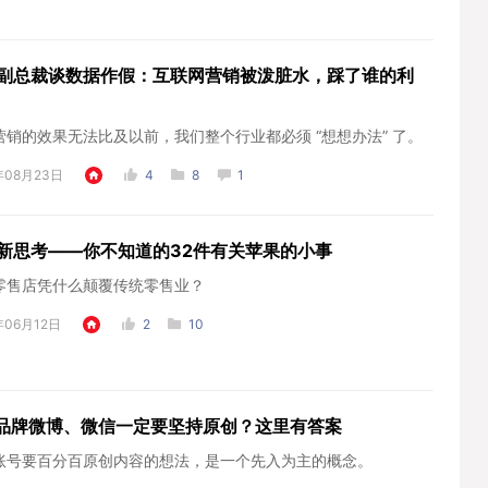
副总裁谈数据作假：互联网营销被泼脏水，踩了谁的利
营销的效果无法比及以前，我们整个行业都必须 “想想办法” 了。
年08月23日
4
8
1
新思考——你不知道的32件有关苹果的小事
零售店凭什么颠覆传统零售业？
年06月12日
2
10
| 品牌微博、微信一定要坚持原创？这里有答案
账号要百分百原创内容的想法，是一个先入为主的概念。