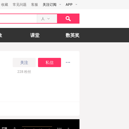
收藏
常见问题
客服
关注订阅
APP
人
数
课堂
数英奖
关注
私信
228
粉丝