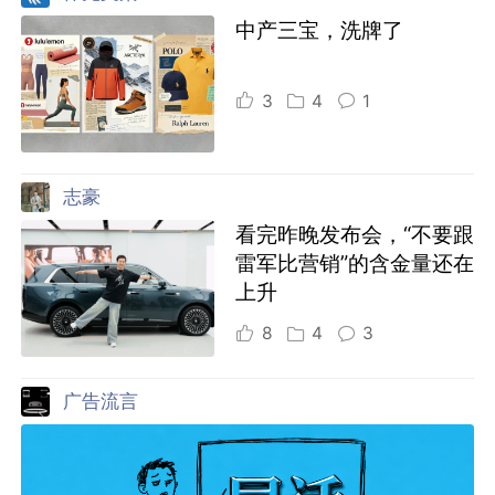
中产三宝，洗牌了
3
4
1
志豪
看完昨晚发布会，“不要跟
雷军比营销”的含金量还在
上升
8
4
3
广告流言