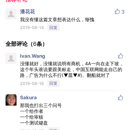

潘花花
3
我没有懂这篇文章想表达什么，惭愧
回复
2019-08-14
全部评论（
6
条）

Ivan.Wang
没懂就好，没懂就说明有商机，4A一向在走下坡，
这个年头谁说要跟美标走，中国互联网能走自己的
路，广告为什么不行(▼皿▼#)。翻船就对了
回复
2019-08-16

Sakura
那我也打出三个问号
一个给作者
一个给审核
一个测试键盘