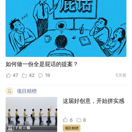
如何做一份全是屁话的提案？
47
42
19
5天前
项目精榜
这届好创意，开始拼实感
6
8
项目精榜