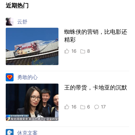
近期热门
云舒
蜘蛛侠的营销，比电影还
精彩
16
8
勇敢的心
王的带货，卡地亚的沉默
16
6
17
休克文案