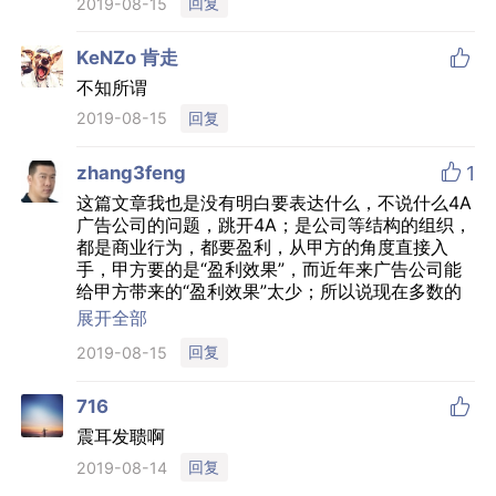
回复
2019-08-15

KeNZo 肯走
不知所谓
回复
2019-08-15

zhang3feng
1
这篇文章我也是没有明白要表达什么，不说什么4A
广告公司的问题，跳开4A；是公司等结构的组织，
都是商业行为，都要盈利，从甲方的角度直接入
手，甲方要的是“盈利效果”，而近年来广告公司能
给甲方带来的“盈利效果”太少；所以说现在多数的
广告公司还不如“带货网红”来的实在，企业无论从
展开全部
长期还是短期，都是以“盈利”为目标，什么策略、
回复
2019-08-15
战略、品牌，如果不能和长短期盈利共存，那5A广
告公司也没有用。

716
震耳发聩啊
回复
2019-08-14