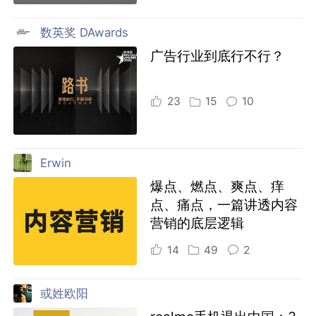
数英奖 DAwards
广告行业到底行不行？
23
15
10
Erwin
爆点、燃点、爽点、痒
点、痛点，一篇讲透内容
营销的底层逻辑
14
49
2
或姓欧阳