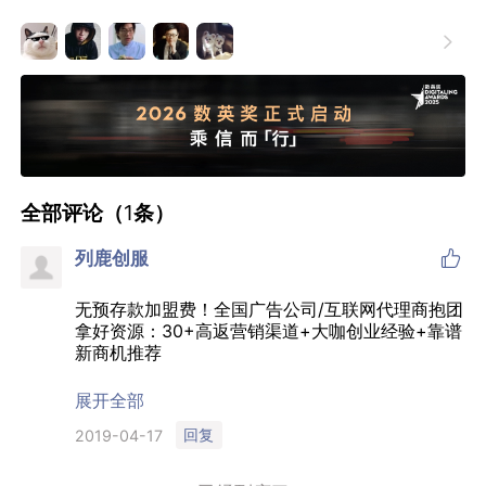

全部评论（
1
条）

列鹿创服
无预存款加盟费！全国广告公司/互联网代理商抱团
拿好资源：30+高返营销渠道+大咖创业经验+靠谱
新商机推荐
感兴趣联系：公众号【列鹿创服】，微信
展开全部
18251902117
回复
2019-04-17