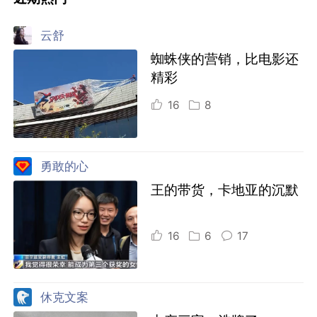
云舒
蜘蛛侠的营销，比电影还
精彩
16
8
勇敢的心
王的带货，卡地亚的沉默
16
6
17
休克文案