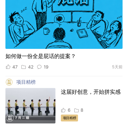
如何做一份全是屁话的提案？
47
42
19
5天前
项目精榜
这届好创意，开始拼实感
6
8
项目精榜