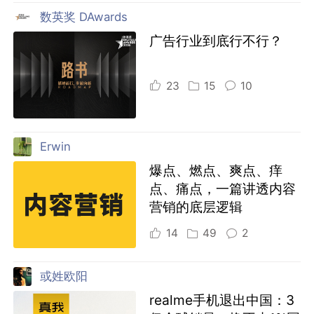
数英奖 DAwards
广告行业到底行不行？
23
15
10
Erwin
爆点、燃点、爽点、痒
点、痛点，一篇讲透内容
营销的底层逻辑
14
49
2
或姓欧阳
realme手机退出中国：3