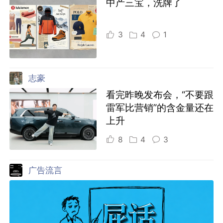
中产三宝，洗牌了
3
4
1
志豪
看完昨晚发布会，“不要跟
雷军比营销”的含金量还在
上升
8
4
3
广告流言