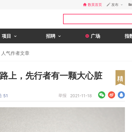
数英首页
发布
项目
招聘
广场
指
人气作者文章
的路上，先行者有一颗大心脏
论
举报
51
2021-11-18