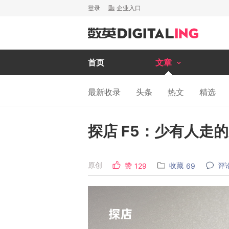
登录
企业入口
首页
文章
最新收录
头条
热文
精选
探店 F5：少有人走
原创
赞
收藏
评
129
69