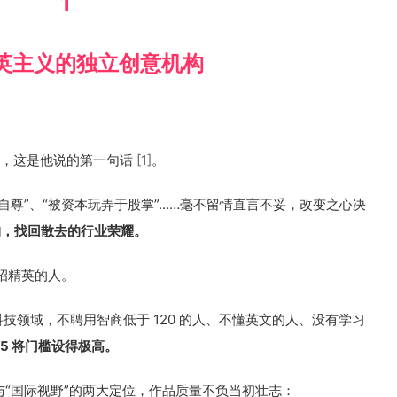
1
英主义的独立创意机构
的诞生，这是他说的第一句话
[1]
。
自尊”、“被资本玩弄于股掌”……毫不留情直言不妥，改变之心决
构，找回散去的行业荣耀。
招精英的人。
技领域，不聘用智商低于 120 的人、不懂英文的人、没有学习
5 将门槛设得极高。
与“国际视野”的两大定位，作品质量不负当初壮志：