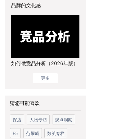
品牌的文化感
如何做竞品分析（2026年版）
更多
猜您可能喜欢
探店
人物专访
观点洞察
F5
范耀威
数英专栏