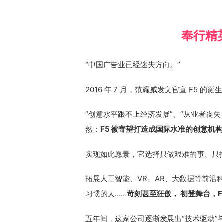
奉行精
“中国广告业已经迷失方向。”
2016 年 7 月，范耀威发文官宣 F5 
“创意水平跟不上经济发展”、“从业者丧失
然：
F5 被寄望打造成国际水准的创意机
实现如此愿景，它选择只做艰难的事、只
拓展人工智能、VR、AR、大数据等前沿科
习惯的人……
苛刻甚至狂傲， 初登舞台，F
五年间，这家公司逐渐发展出“技术驱动”