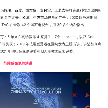
后为
辉瑞
、
百度
、
微粒贷
、
支付宝
、
王老吉
等打造黑科技迭出的新
为其创意在
北美
、
欧洲
、
中东
市场投放的广告；2020 欧洲杯期间，
的 TVC 在全欧 42 个国家电视台，用 30 多个语种播出。
认可
：5 年来在戛纳赢得 4 座狮子，7个 shortlist，以及 One
际广告节等奖项；2019 年范耀威受邀在戛纳发表主题演讲，讲述如何利
21 年他担任戛纳评委和 LIA 伦敦国际奖评委。
范耀威在戛纳演讲