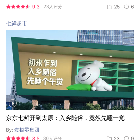
9.3
23人评分
25
6
七鲜超市
京东七鲜开到太原：入乡随俗，竟然先睡一觉
By:
壹捌零集团
8.5
30人评分
23
9