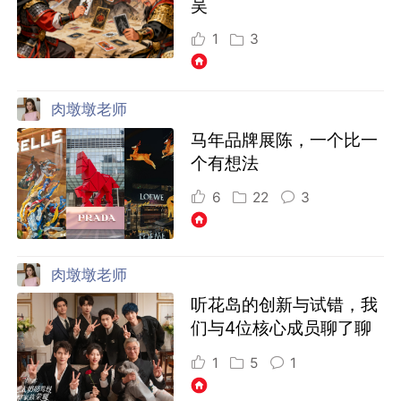
吴
1
3
肉墩墩老师
马年品牌展陈，一个比一
个有想法
6
22
3
肉墩墩老师
听花岛的创新与试错，我
们与4位核心成员聊了聊
1
5
1