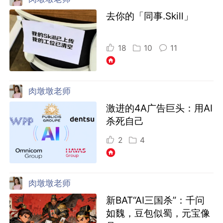
去你的「同事.Skill」
18
10
11
肉墩墩老师
激进的4A广告巨头：用AI
杀死自己
2
4
肉墩墩老师
新BAT“AI三国杀”：千问
如魏，豆包似蜀，元宝像