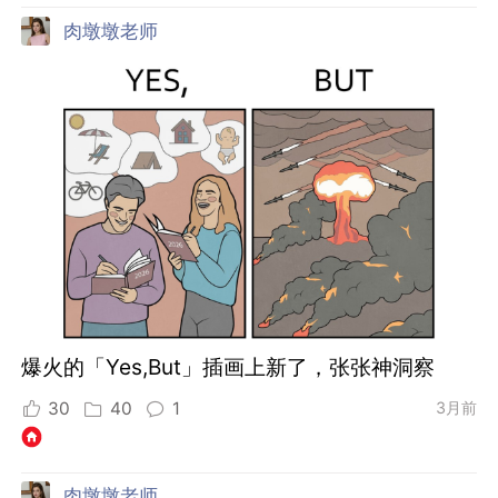
肉墩墩老师
爆火的「Yes,But」插画上新了，张张神洞察
30
40
1
3月前
肉墩墩老师