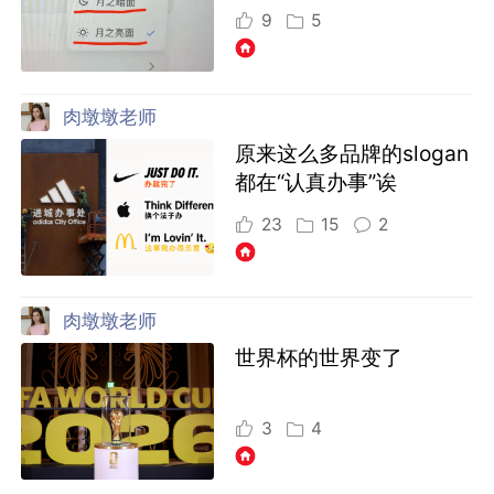
9
5
肉墩墩老师
原来这么多品牌的slogan
都在“认真办事”诶
23
15
2
肉墩墩老师
世界杯的世界变了
3
4