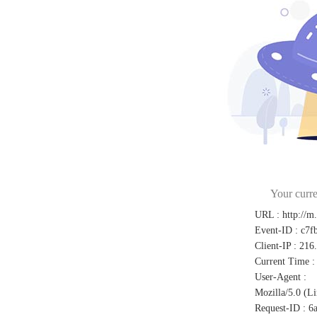
Your curre
URL
:
http://m
Event-ID
:
c7f
Client-IP
:
216
Current Time
:
User-Agent
:
Mozilla/5.0 (L
Request-ID
:
6