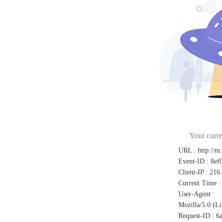
Your curre
URL
:
http://m
Event-ID
:
8ef
Client-IP
:
216
Current Time
:
User-Agent
:
Mozilla/5.0 (L
Request-ID
:
6