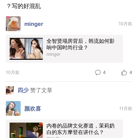
？写的好混乱
minger
10月前
全智贤塌房背后，韩流如何影
响中国时尚行业？
minger
10月前
4
4
四少
赞了文章
颜欢喜
11月前
内卷的品牌文化赛道，茉莉奶
白的东方摩登在讲什么？