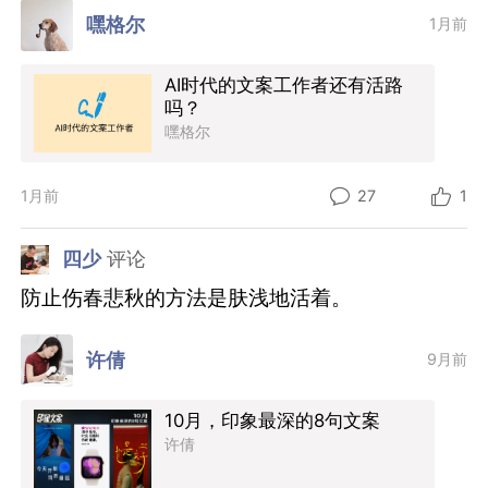
嘿格尔
1月前
AI时代的文案工作者还有活路
吗？
嘿格尔
1月前
27
1
四少
评论
防止伤春悲秋的方法是肤浅地活着。
许倩
9月前
10月，印象最深的8句文案
许倩