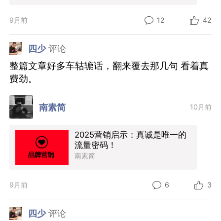
9月前
12
42
四少
评论
整篇文章好多车轱辘话，翻来覆去那几句 看着真
费劲。
南素简
10月前
2025营销启示：真诚是唯一的
流量密码！
南素简
9月前
6
3
四少
评论