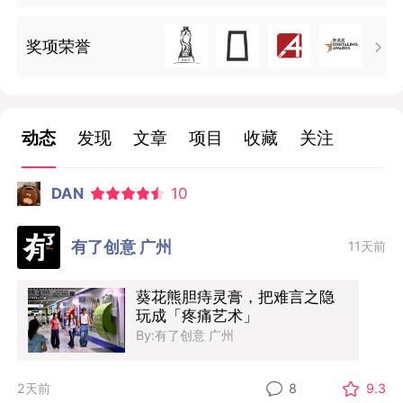
奖项荣誉

动态
发现
文章
项目
收藏
关注
DAN
10
有了创意 广州
11天前
葵花熊胆痔灵膏，把难言之隐
玩成「疼痛艺术」
By:有了创意 广州
2天前
8
9.3