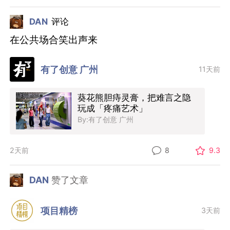
DAN
评论
在公共场合笑出声来
有了创意 广州
11天前
葵花熊胆痔灵膏，把难言之隐
玩成「疼痛艺术」
By:有了创意 广州
2天前
8
9.3
DAN
赞了文章
项目精榜
3天前