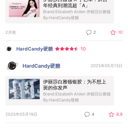
年经典到潮流超「A」
Brand:Elizabeth Arden 伊丽莎白雅顿
By:HardCandy硬糖
2月前
2
10
HardCandy硬糖
10
HardCandy硬糖
2025年05月13日
伊丽莎白雅顿银胶：为不想上
斑的你发声
Brand:Elizabeth Arden 伊丽莎白雅顿
By:HardCandy硬糖
2025年05月19日
4
8.9