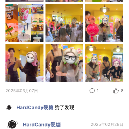
最后祝每位猛女
不会收到任何伪装成要求的祝福，“糖糖”正正做
自己！
女神节快乐！不止今天！
2025年03月07日
1
8
HardCandy硬糖
赞了发现
HardCandy硬糖
2025年02月28日