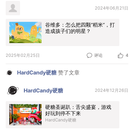
2024年06月21日
谷维多：怎么把四颗“稻米”，打
造成孩子们的明星？
2025年02月25日
评论
4
HardCandy硬糖
赞了文章
HardCandy硬糖
2024年12月26日
硬糖圣诞趴：舌尖盛宴，游戏
好玩到停不下来
HardCandy硬糖