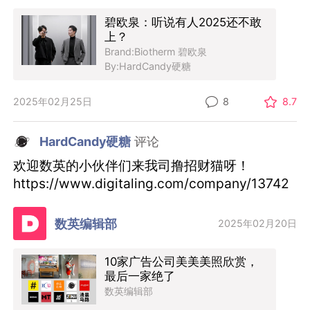
碧欧泉：听说有人2025还不敢
上？
Brand:Biotherm 碧欧泉
By:HardCandy硬糖
2025年02月25日
8
8.7
HardCandy硬糖
评论
欢迎数英的小伙伴们来我司撸招财猫呀！
https://www.digitaling.com/company/13742
数英编辑部
2025年02月20日
10家广告公司美美美照欣赏，
最后一家绝了
数英编辑部