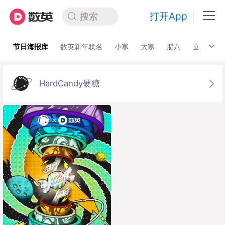
打开App
搜索
节日海报库
数英新年联名
小寒
大寒
腊八
立春
HardCandy硬糖