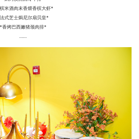
香槟米酒肉末香煨香槟大虾*
*法式芝士焗尼尔扇贝皇*
*香烤巴西嫩猪颈肉排*
……