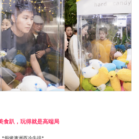
美食趴，玩得就是高端局
*焗烤澳洲西冷牛排*