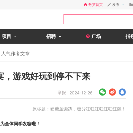
数英首页
发布
项目
招聘
广场
指
人气作者文章
宴，游戏好玩到停不下来
举报
2024-12-26
原标题：硬糖圣诞趴，糖分狂狂狂狂狂狂狂飙！
来为全体同学发糖啦！