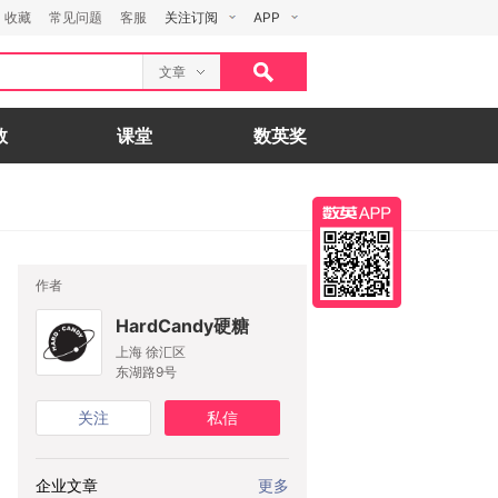
收藏
常见问题
客服
关注订阅
APP
文章
数
课堂
数英奖
作者
HardCandy硬糖
上海 徐汇区
东湖路9号
关注
私信
企业文章
更多