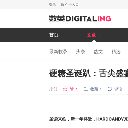
登录
企业入口
首页
文章
最新收录
头条
热文
精选
硬糖圣诞趴：舌尖盛
原创
赞
收藏
评论
4
1
圣诞来临，新一年将近，HARDCANDY