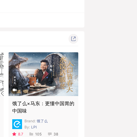
饿了么×马东：更懂中国胃的
中国味
Brand:
饿了么
By:
LPI
8.7
105
38