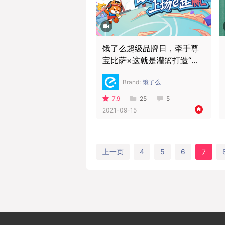
饿了么超级品牌日，牵手尊
宝比萨×这就是灌篮打造“黄
金三角”
Brand:
饿了么
7.9
25
5
2021-09-15
上一页
4
5
6
7