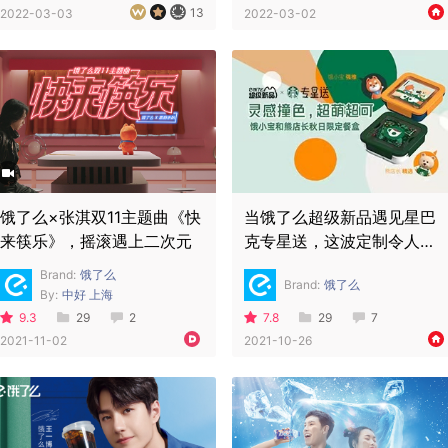
13
2022-03-03
2022-03-02
饿了么×张淇双11主题曲《快
当饿了么超级新品遇见星巴
来筷乐》，摇滚遇上二次元
克专星送，这波定制令人上
头！
Brand:
饿了么
Brand:
饿了么
By:
中好 上海
9.3
29
2
7.8
29
7
2021-11-02
2021-10-26