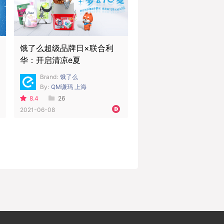
饿了么超级品牌日×联合利
华：开启清凉e夏
Brand:
饿了么
By:
QM谦玛 上海
8.4
26
2021-06-08