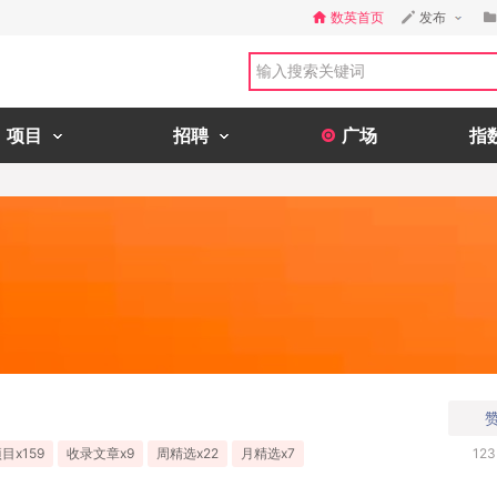
数英首页
发布
项目
招聘
广场
指
目x159
收录文章x9
周精选x22
月精选x7
123