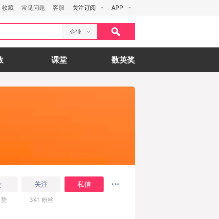
收藏
常见问题
客服
关注订阅
APP
企业
数
课堂
数英奖
赞
关注
私信
赞
341
粉丝