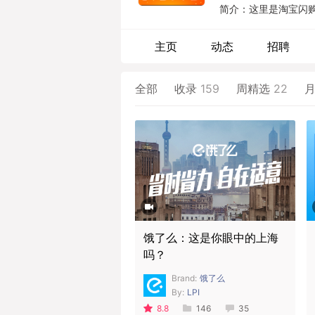
简介：这里是淘宝闪购～
主页
动态
招聘
全部
收录
159
周精选
22
饿了么：这是你眼中的上海
吗？
Brand:
饿了么
By:
LPI
8.8
146
35