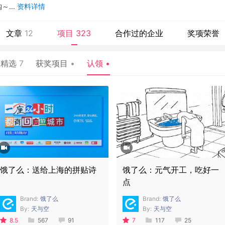
...
资料详情
文章
12
项目
323
合作过的企业
奖项荣誉
月精选
7
获奖项目
•
认领
•
饿了么：送给上海的拼贴诗
饿了么：元气开工，吃好一
点
Brand:
饿了么
Brand:
饿了么
By:
天与空
By:
天与空
8.5
567
91
7
117
25