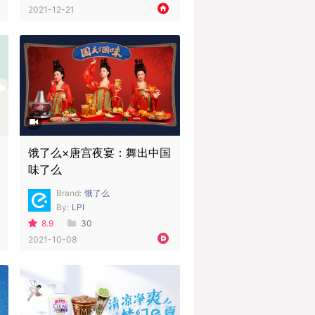
2021-12-21
饿了么×唐宫夜宴：舞出中国
味了么
Brand:
饿了么
By:
LPI
8.9
30
2021-10-08