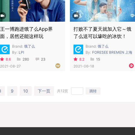
王一博跑进饿了么App界
打败不了夏天就加入它～饿
面，居然还能这样玩
了么送可以壕吃的冰饮！
Brand:
饿了么
Brand:
饿了么
By:
LPI
By:
FORESEE BREMEN 上海
8.6
280
23
8.2
15
2021-08-27
2021-06-18
8
9
10
下一页
共12页
跳转