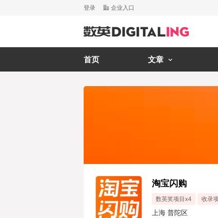
登录
企业入口
首页
文章
淘宝闪购
数英奖项目x4
收录项
上海 普陀区