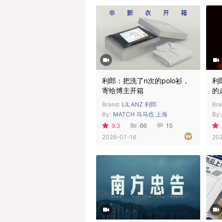
利郎：把洗了n次的polo衫，
利
寄给博主开箱
的
Brand:
LILANZ 利郎
Bra
By:
MATCH 马马也 上海
By:
9.3
66
15
2026-07-16
20