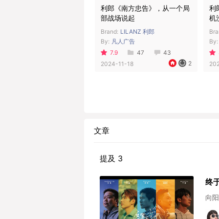
利郎《南方忠告》，从一个局
利
部战场说起
机
Brand:
LILANZ 利郎
Bra
By:
凡人广告
By:
7.9
47
43
2
2024-11-18
20
文章
提及 3
终
向阳