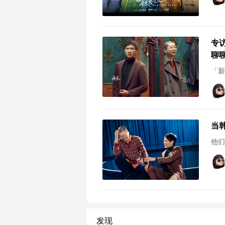
专
聊
「新
当
他们
发现