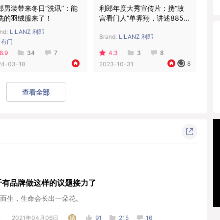
郎男装带来冬日“洗讯”：能
利郎年度大秀宣传片：携“故
洗的羽绒服来了！
宫看门人”单霁翔，讲述885岁
的安平桥
nd:
LILANZ 利郎
Brand:
LILANZ 利郎
有门
8.9
34
7
4.3
3
8
8
24-03-18
2023-10-31
查看全部
于有品牌做这样的议题接力了
而生，生命会长出一朵花。
2021年04月06日
91
215
16