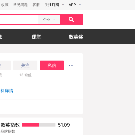
收藏
常见问题
客服
关注订阅
APP
企业
数
课堂
数英奖
赞
关注
私信
赞
13
粉丝
资料详情
数英指数
51.09
品牌指数