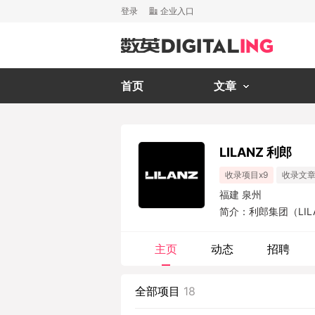
登录
企业入口
首页
文章
LILANZ 利郎
收录项目x9
收录文章
福建 泉州
简介：利郎集团（LI
的男装品牌。2009
34），拥有利郎主品
主页
动态
招聘
全部项目
18