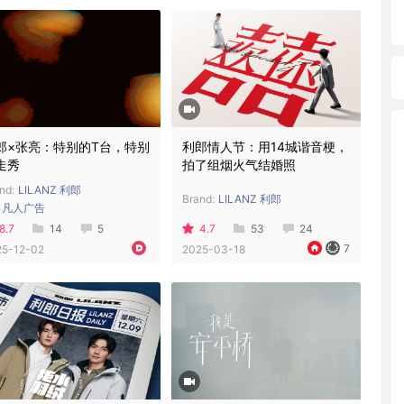
郎×张亮：特别的T台，特别
利郎情人节：用14城谐音梗，
走秀
拍了组烟火气结婚照
nd:
LILANZ 利郎
Brand:
LILANZ 利郎
凡人广告
8.7
14
5
4.7
53
24
7
25-12-02
2025-03-18