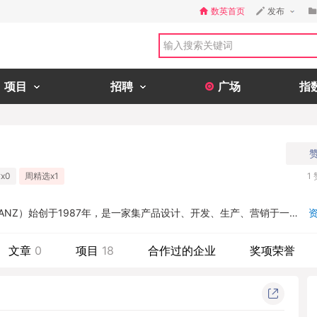
数英首页
发布
项目
招聘
广场
指
x0
周精选x1
1
LANZ）始创于1987年，是一家集产品设计、开发、生产、营销于一体
年，成功登陆港交所，成为首个在香港上市的男装品牌（股票代码：012
牌以及利郎轻商务系列两大产品主线，涵盖服装、鞋类、配饰等。...
文章
0
项目
18
合作过的企业
奖项荣誉