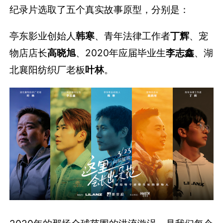
纪录片选取了五个真实故事原型，分别是：
亭东影业创始人
韩寒
、青年法律工作者
丁辉
、宠
物店店长
高晓旭
、2020年应届毕业生
李志鑫
、湖
北襄阳纺织厂老板
叶林
。