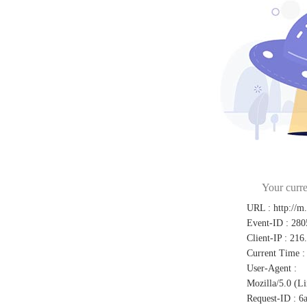
Your curre
URL
:
http://m
Event-ID
:
280
Client-IP
:
216
Current Time
:
User-Agent
:
Mozilla/5.0 (L
Request-ID
:
6