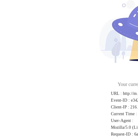
Your curre
URL
:
http://m
Event-ID
:
e34
Client-IP
:
216.
Current Time
:
User-Agent
:
Mozilla/5.0 (L
Request-ID
:
6