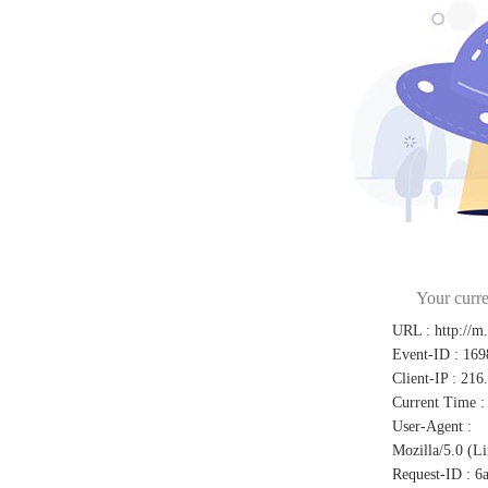
Your curre
URL
:
http://m
Event-ID
:
169
Client-IP
:
216
Current Time
:
User-Agent
:
Mozilla/5.0 (L
Request-ID
:
6