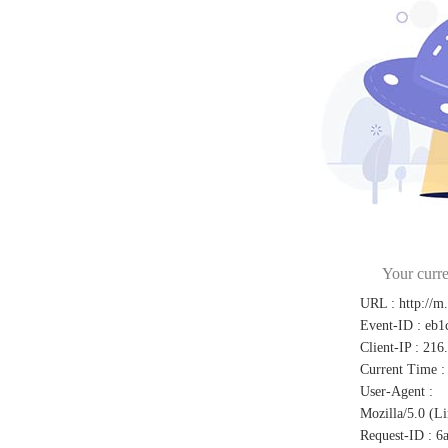
Your curre
URL
:
http://m
Event-ID
:
eb1
Client-IP
:
216
Current Time
:
User-Agent
:
Mozilla/5.0 (L
Request-ID
:
6