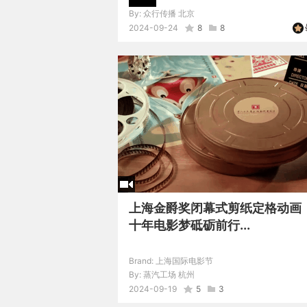
By:
众行传播 北京
2024-09-24
8
8
上海金爵奖闭幕式剪纸定格动画
十年电影梦砥砺前行...
Brand:
上海国际电影节
By:
蒸汽工场 杭州
2024-09-19
5
3