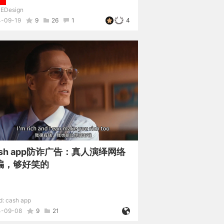
EDesign
-09-19
9
26
1
4
ash app防诈广告：真人演绎网络
骗，够好笑的
d:
cash app
4-09-08
9
21