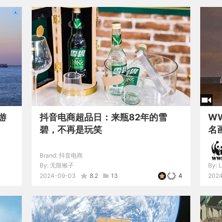
游
抖音电商超品日：来瓶82年的雪
W
碧，不再是玩笑
名
Brand:
抖音电商
By:
无限猴子
By:
L
2024-09-03
8.2
13
4
202