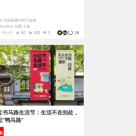
d:
中国新疆约特干故城
The Nine 九曜 上海
-10-01
9.1
102
7
29
红书马路生活节：生活不在别处，
起“鸭马路”