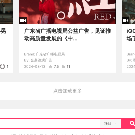
摇晃
广东省广播电视局公益广告，见证推
i
动高质量发展的《中...
场
Brand:
广东省广播电视局
Bran
By:
金燕达观广告
By:
1
2024-08-13
7.5
11
202
点击加载更多
项目