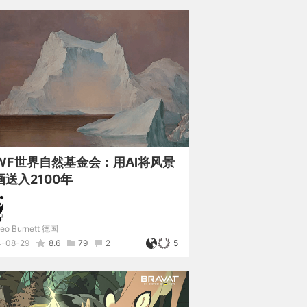
WF世界自然基金会：用AI将风景
画送入2100年
eo Burnett 德国
4-08-29
8.6
79
2
5