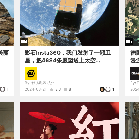
美丽
影石Insta360：我们发射了一颗卫
德
星，把4684条愿望送上太空...
漫
By:
影视飓风 杭州
By:
F
1
2024-08-21
8.3
8
1
2024