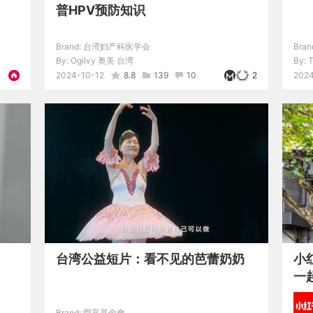
普HPV预防知识
Brand:
台湾妇产科医学会
Bran
By:
Ogilvy 奥美 台湾
By:
2024-10-12
8.8
139
10
2
2024
台湾公益短片：看不见的芭蕾奶奶
小
一
Brand:
愛盲基金會