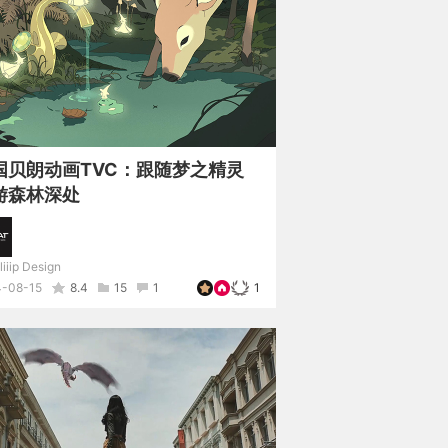
国贝朗动画TVC：跟随梦之精灵
游森林深处
liiip Design
-08-15
8.4
15
1
1