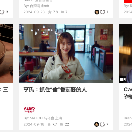
By:
台灣電通mb
By:
R
3
2024-09-23
7.8
7
1
2024
：三
亨氏：抓住“偷”番茄酱的人
C
诈
By:
MATCH 马马也 上海
Bran
2024-09-18
7.7
22
7
202