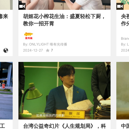
毒来
胡姬花小榨花生油：盛夏轻松下厨，
央
教你一招开胃
作
Bran
By:
ONLYLIGHT 唯有光传播
By:
2024-12-27
7
2024
打工
台湾公益奇幻片《人生规划局》，科
中