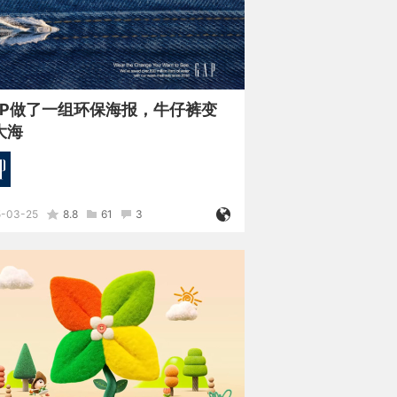
AP做了一组环保海报，牛仔裤变
大海
5-03-25
8.8
61
3