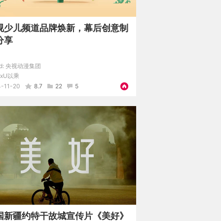
视少儿频道品牌焕新，幕后创意制
分享
d:
央视动漫集团
LxU以乘
-11-20
8.7
22
5
国新疆约特干故城宣传片《美好》