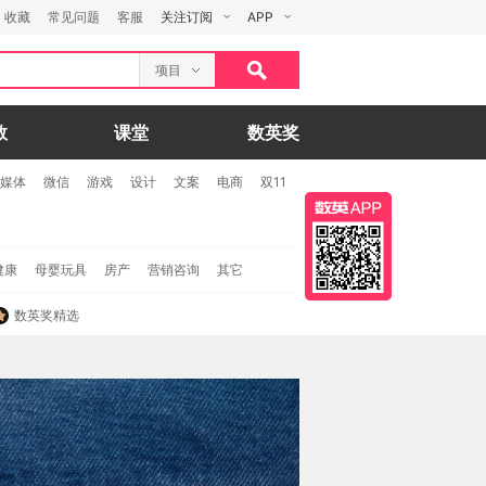
收藏
常见问题
客服
关注订阅
APP
项目
数
课堂
数英奖
媒体
微信
游戏
设计
文案
电商
双11
健康
母婴玩具
房产
营销咨询
其它
数英奖精选