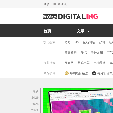
登录
企业入口
首页
文章
热门搜索：
嘻哈
H5
互动网站
官网
活
跨界营销
热点
事件营销
节气
行业筛选：
互联网
数码电器
电商零售
车
精选项目：
每周项目精选
每月项目精
最新
2026
2025
2024