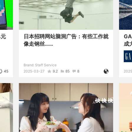
单元
日本招聘网站脑洞广告：有些工作就
G
像走钢丝……
成
Brand:
Staff Service
45
2025-03-27
9.2
85
8
202