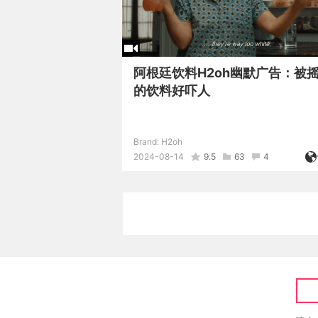
阿根廷饮料H2oh幽默广告：被
的饮料好吓人
Brand:
H2oh
2024-08-14
9.5
63
4