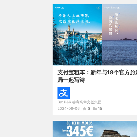
支付宝租车：新年与18个官方旅
局一起写诗
By:
P&R 睿意高攀文创集团
2024-09-06
8
15