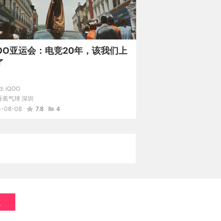
QOO亚运会：电竞20年，该我们上
了
d:
iQOO
香蕉气球 深圳
4-08-08
7.8
4