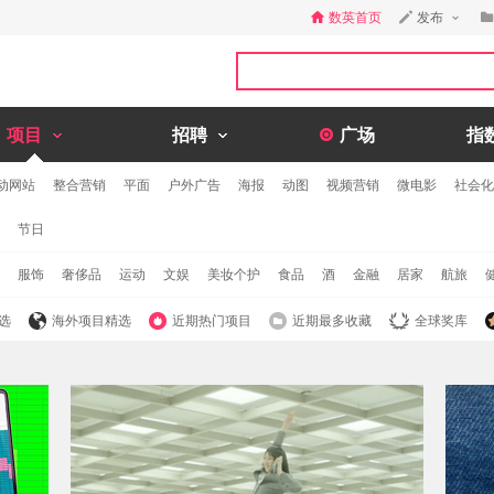
数英首页
发布
项目
招聘
广场
指
动网站
整合营销
平面
户外广告
海报
动图
视频营销
微电影
社会化
节日
服饰
奢侈品
运动
文娱
美妆个护
食品
酒
金融
居家
航旅
选
海外项目精选
近期热门项目
近期最多收藏
全球奖库