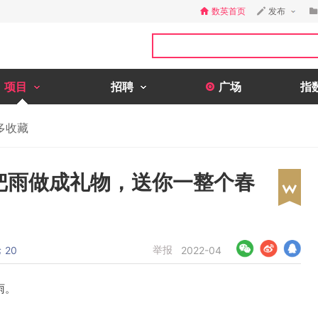
数英首页
发布
项目
招聘
广场
指
多收藏
：把雨做成礼物，送你一整个春
论
举报
20
2022-04
雨。