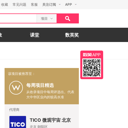
收藏
常见问题
客服
关注订阅
APP
项目
数
课堂
数英奖
该项目被推荐至：
每周项目精选
从收录项目中每周评选出。代表
大中华区业内的较高水准
代理商
TICO 微观宇宙 北京
北京 朝阳区