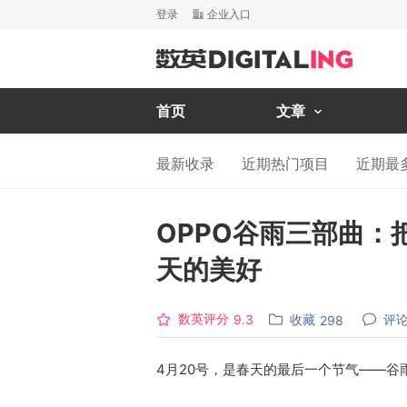
登录
企业入口
首页
文章
最新收录
近期热门项目
近期最
OPPO谷雨三部曲
天的美好
数英评分
收藏
评
9.3
298
4月20号，是春天的最后一个节气——谷