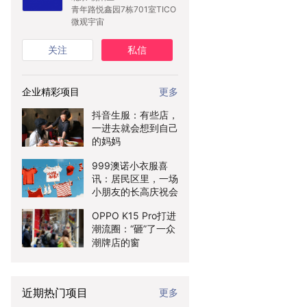
青年路悦鑫园7栋701室TICO
微观宇宙
关注
私信
企业精彩项目
更多
抖音生服：有些店，
一进去就会想到自己
的妈妈
999澳诺小衣服喜
讯：居民区里，一场
小朋友的长高庆祝会
OPPO K15 Pro打进
潮流圈：“砸”了一众
潮牌店的窗
近期热门项目
更多