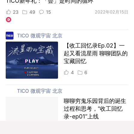
TICO新年礼：「曡」是时间的循环
23
49
15
2022年02月15日
TICO 微观宇宙 北京
【收工回忆录Ep.02】一
起又看流星雨 聊聊团队的
宝藏回忆
4
6
TICO 微观宇宙 北京
聊聊穷鬼乐园背后的诞生
过程和思考，“收工回忆
录-ep01”上线
14
28
4