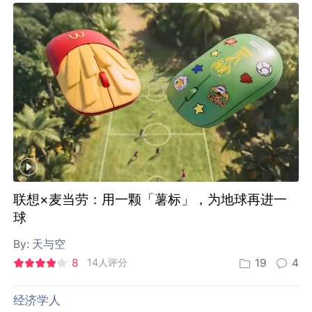
联想×麦当劳：用一颗「薯标」，为地球再进一
球
By:
天与空
8
14人评分
19
4
经济学人