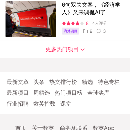
6句双关文案，《经济学
人》又来调侃AI了
8
4人评分
9
3
海外项目
更多热门项目
最新文章
头条
热文排行榜
精选
特色专栏
最新项目
周精选
热门项目榜
全球奖库
行业招聘
数英指数
课堂
首页
关于数英
商务及联系
数英App