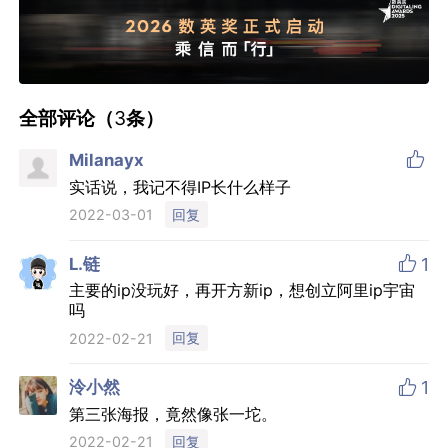
全部评论（
3
条）

Milanayx
实话说，我记不得IP长什么样子
回复
2022-03-01

L.链
1
主要的ip没玩好，再开方新ip，想创立阿里ip宇宙
吗
回复
2022-02-21

泠小然
1
第三张海报，竟然像张一坨。
回复
2022-02-21