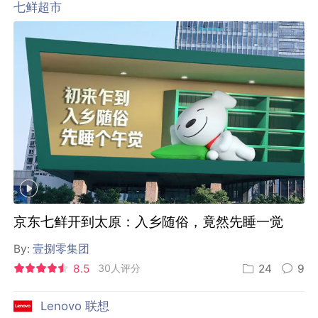
七鲜超市
京东七鲜开到太原：入乡随俗，竟然先睡一觉
By:
壹捌零集团
8.5
30人评分
24
9
Lenovo 联想