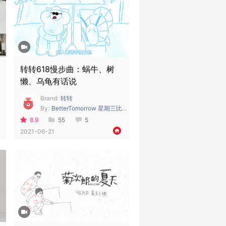
转转618慢步曲：蜗牛、树
懒、乌龟有话说
Brand:
转转
By:
BetterTomorrow 星期三比较好 北京
8.9
55
5
2021-06-21