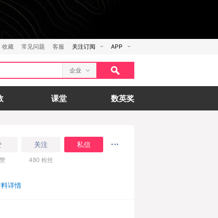
收藏
常见问题
客服
关注订阅
APP
企业
数
课堂
数英奖
赞
关注
私信
赞
480
粉丝
资料详情