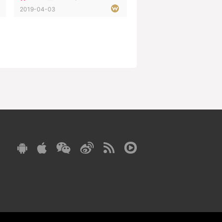
2019-04-03