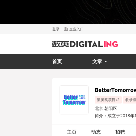
登录
企业入口
首页
文章
BetterTomor
数英奖项目x2
收录项
北京 朝阳区
简介：成立于2018
所以，这是一家由行业
公司。...
主页
动态
招聘