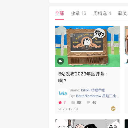
全部
收录
16
周精选
4
获奖
B站发布2023年度弹幕：
啊？
Brand:
bilibili 哔哩哔哩
By:
BetterTomorrow 星期三比较好 北京
7
69
46
2023-12-19