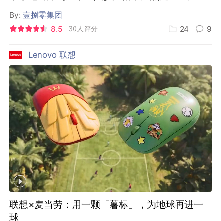
By:
壹捌零集团
8.5
30人评分
24
9
Lenovo 联想
联想×麦当劳：用一颗「薯标」，为地球再进一
球