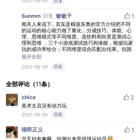
回复
2021-08-05

Sunmm
回复
敏敏子
1
相关人来说下.. 其实是根据东奥的官方介绍把不同
的运动的核心能力做了量化，分成技巧、体能、心
理、思维模式等不同维度。选饮料和街景是测试心
理和思维 ，三个小游戏测试技巧和体能，根据玩家
玩的成功率给分；不同维度综合匹配出结果。但因
为玩家每次玩游戏的得分情况可能都不一样，所以
展开全部
每次玩可能会有不同的结果出现。这套模型也是花
回复
2021-08-06
了不少心思的，真的不是随便给结果
当然，
本质上这类型H5还是给大家玩一下图个乐，结果无
指导意义 开心就好
全部评论（
11
条）

chica
2
美术太丑没有动力玩
回复
2021-08-05

喵即正义
1
交互好有趣啊，但测出来是排球运动员