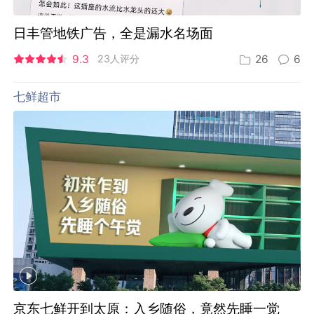
日丰管地铁广告，全是漏水名场面
9.3
23人评分
26
6
七鲜超市
京东七鲜开到太原：入乡随俗，竟然先睡一觉