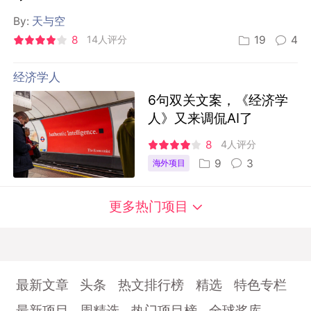
By:
天与空
8
14人评分
19
4
经济学人
6句双关文案，《经济学
人》又来调侃AI了
8
4人评分
9
3
海外项目
更多热门项目
最新文章
头条
热文排行榜
精选
特色专栏
最新项目
周精选
热门项目榜
全球奖库