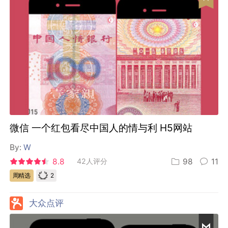
微信 一个红包看尽中国人的情与利 H5网站
By:
W
8.8
42人评分
98
11
2
周精选
大众点评