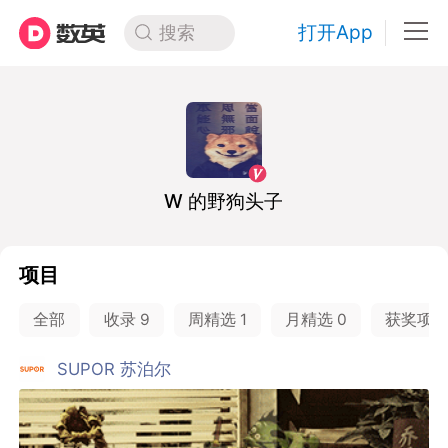
打开App
搜索
W 的野狗头子
项目
全部
收录
9
周精选
1
月精选
0
获奖项
SUPOR 苏泊尔