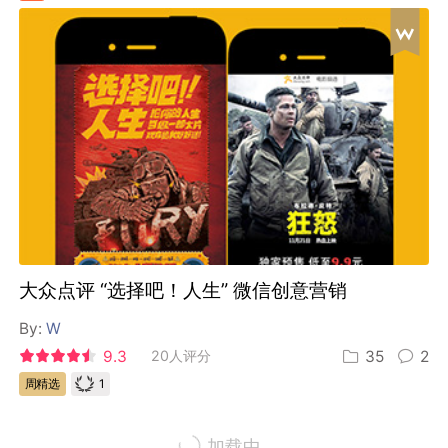
大众点评 “选择吧！人生” 微信创意营销
By:
W
9.3
20人评分
35
2
1
周精选
加载中...