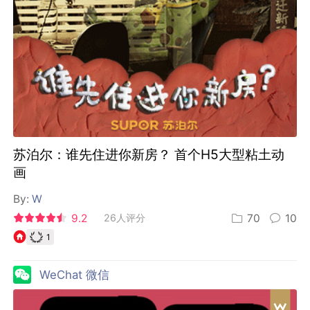
苏泊尔：谁先住进你新房？ 首个H5大型粘土动
画
By:
W
9.2
26人评分
70
10
1
WeChat 微信