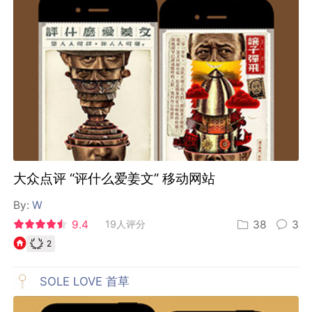
大众点评 “评什么爱姜文” 移动网站
By:
W
9.4
19人评分
38
3
2
SOLE LOVE 首草