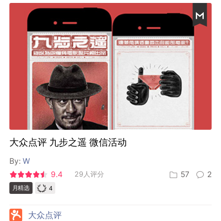
大众点评 九步之遥 微信活动
By:
W
9.4
29人评分
57
2
4
月精选
大众点评