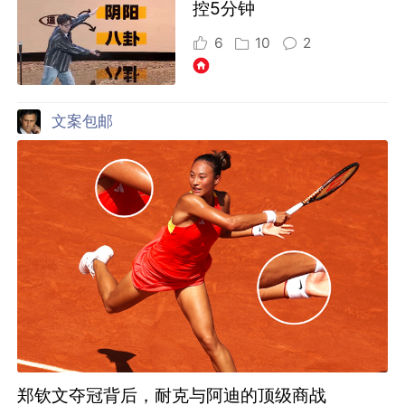
控5分钟
6
10
2
文案包邮
郑钦文夺冠背后，耐克与阿迪的顶级商战