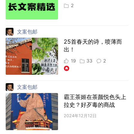
2
文案包邮
25首春天的诗，喷薄而
出！
19
33
2
文案包邮
霸王茶姬在茶颜悦色头上
拉史？好歹毒的商战
2024年12月12日