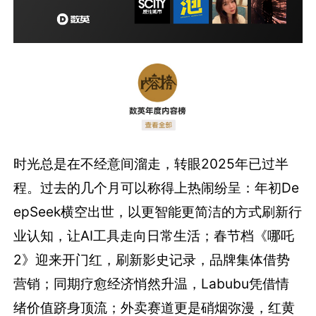
时光总是在不经意间溜走，转眼2025年已过半
程。过去的几个月可以称得上热闹纷呈：年初De
epSeek横空出世，以更智能更简洁的方式刷新行
业认知，让AI工具走向日常生活；春节档《哪吒
2》迎来开门红，刷新影史记录，品牌集体借势
营销；同期疗愈经济悄然升温，Labubu凭借情
绪价值跻身顶流；外卖赛道更是硝烟弥漫，红黄