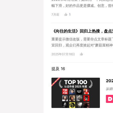
幅下滑，好的作品更是骤减。创意，曾经点
7月前
1
《向往的生活》回归上热搜，盘点
重要提示微信改版，需要你点文章标题下
宣回归，观众们再度掀起对“蘑菇屋精神”的
2025年07月18日
提及 16
20
从碎