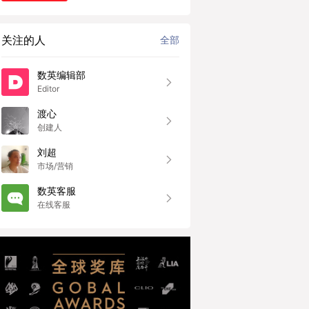
关注的人
全部
数英编辑部
Editor
渡心
创建人
刘超
市场/营销
数英客服
在线客服