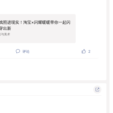
戏照进现实！淘宝×闪耀暖暖带你一起闪
穿出新
案与美术
评论
2