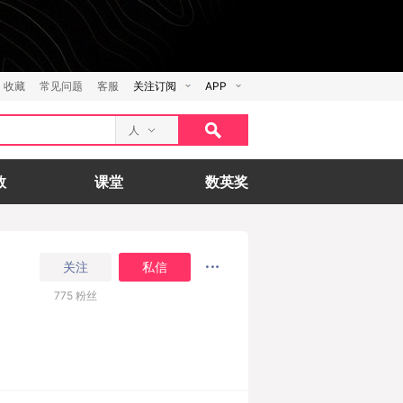
收藏
常见问题
客服
关注订阅
APP
人
数
课堂
数英奖
关注
私信
775
粉丝