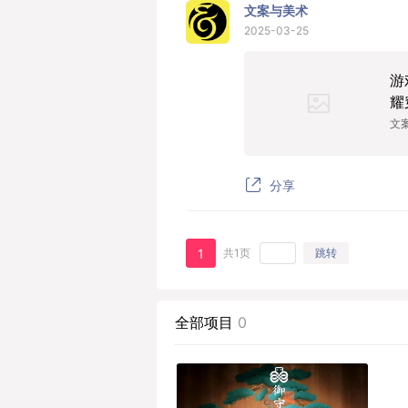
文案与美术
2025-03-25
游
耀
文
分享
1
共1页
跳转
全部项目
0