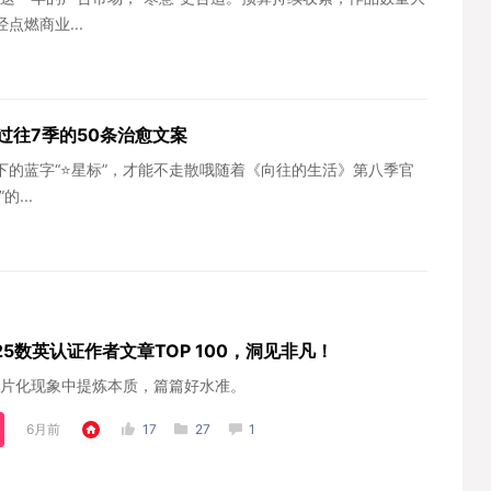
燃商业...
过往7季的50条治愈文案
的蓝字“⭐️星标”，才能不走散哦随着《向往的生活》第八季官
...
25数英认证作者文章TOP 100，洞见非凡！
片化现象中提炼本质，篇篇好水准。
6月前
17
27
1