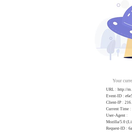
Your curre
URL
:
http://m
Event-ID
:
e6e
Client-IP
:
216
Current Time
:
User-Agent
:
Mozilla/5.0 (L
Request-ID
:
6