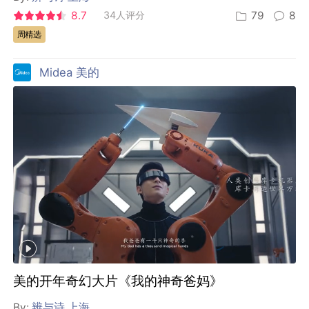
8.7
34人评分
79
8
周精选
Midea 美的
美的开年奇幻大片《我的神奇爸妈》
By:
辨与诗 上海