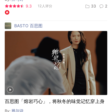
9.3
12人评分
33
2
BASTO 百思图
百思图「熔岩巧心」，将秋冬的味觉记忆穿上身
By:
辨与诗