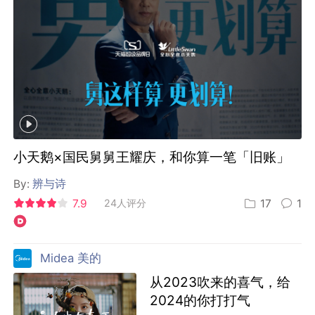
小天鹅×国民舅舅王耀庆，和你算一笔「旧账」
By:
辨与诗
7.9
24人评分
17
1
Midea 美的
从2023吹来的喜气，给
2024的你打打气