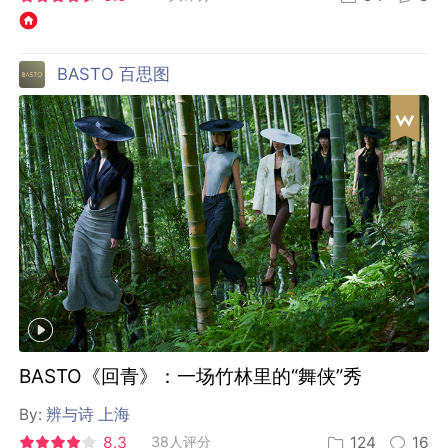
BASTO 百思图
BASTO《回青》：一场竹林里的“舞侠”秀
By:
辨与诗 上海
8.3
38人评分
124
16