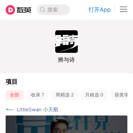
打开App
搜索
辨与诗
项目
全部
收录
7
周精选
2
月精选
0
获奖项
LittleSwan 小天鹅