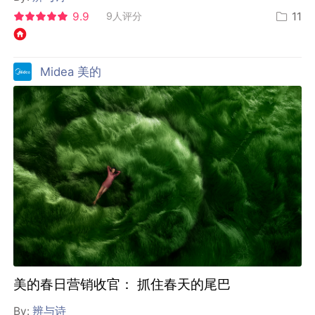
9.9
9人评分
11
Midea 美的
美的春日营销收官： 抓住春天的尾巴
By:
辨与诗