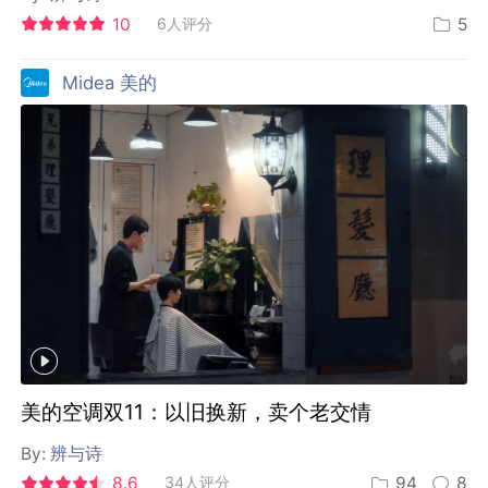
10
6人评分
5
Midea 美的
美的空调双11：以旧换新，卖个老交情
By:
辨与诗
8.6
34人评分
94
8