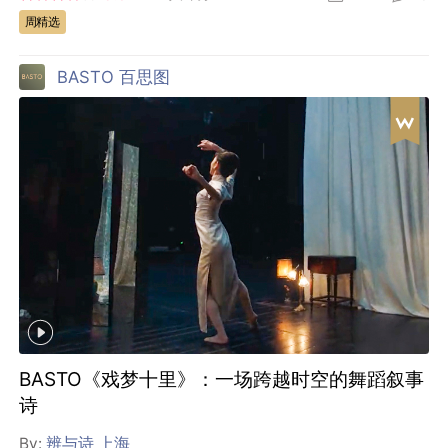
周精选
BASTO 百思图
BASTO《戏梦十里》：一场跨越时空的舞蹈叙事
诗
By:
辨与诗 上海