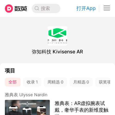
打开App
搜索
弥知科技 Kivisense AR
项目
全部
收录
1
周精选
0
月精选
0
获奖项
雅典表 Ulysse Nardin
雅典表：AR虚拟腕表试
戴，奢华手表的新维度触