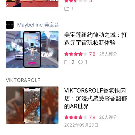
5
1
Maybelline 美宝莲
美宝莲纽约律动之城：打
造元宇宙玩妆新体验
7.8
25人评分
9
1
VIKTOR&ROLF
VIKTOR&ROLF香氛快闪
店：沉浸式感受馨香馥郁
的AR世界
7.8
26人评分
2022年09月29日