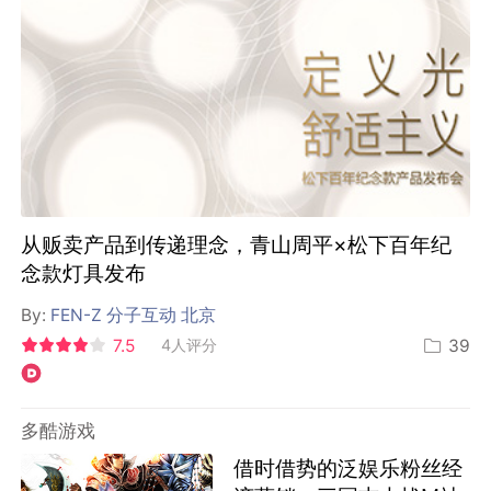
从贩卖产品到传递理念，青山周平×松下百年纪
念款灯具发布
By:
FEN-Z 分子互动 北京
7.5
4人评分
39
多酷游戏
借时借势的泛娱乐粉丝经