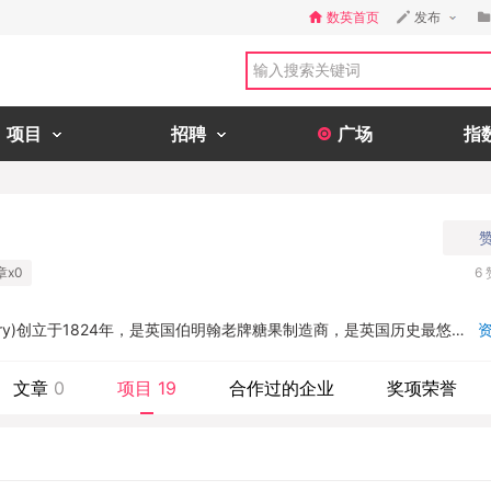
数英首页
发布
项目
招聘
广场
指
章x0
6
ury)创立于1824年，是英国伯明翰老牌糖果制造商，是英国历史最悠久
也是英国最大的巧克力生产商，更是目前全球最大的糖果公司、第二大
软饮料公司，也是唯一一家同时拥有巧克力、糖果及口香糖产品的公
文章
0
项目
19
合作过的企业
奖项荣誉
吉百利巧克力、怡口莲太妃糖、天宝粒粒糖。魄力口香糖、荷氏薄荷糖
消系列。...