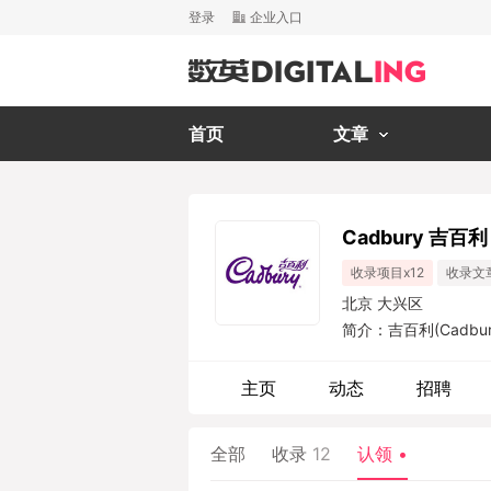
登录
企业入口
首页
文章
Cadbury 吉百利
收录项目x12
收录文
北京 大兴区
简介：吉百利(Cadb
的巧克力品牌之一，
口香糖公司、第三大
主页
动态
招聘
司。吉百利主要生产
系列、维果C系列、使立
全部
收录
12
认领
•