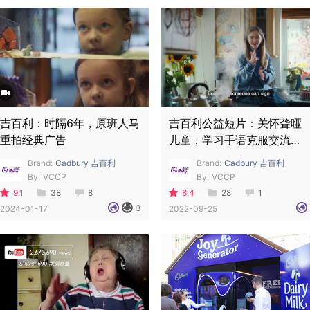
吉百利：时隔6年，原班人马
吉百利公益短片：关怀聋哑
重拍经典广告
儿童，学习手语克服交流难
题
Brand:
Cadbury 吉百利
Brand:
Cadbury 吉百利
By:
VCCP
By:
VCCP
9.1
38
8
8.4
28
1
3
2024-01-17
2022-09-25