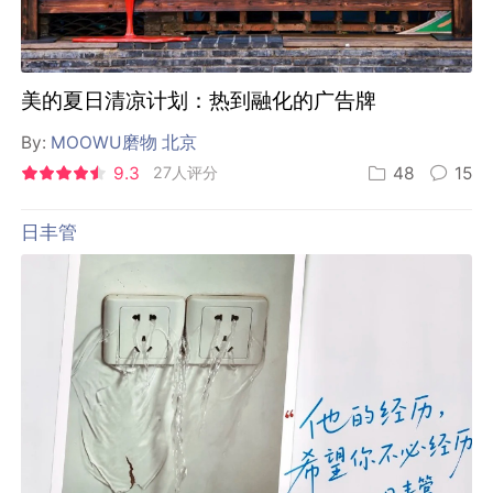
美的夏日清凉计划：热到融化的广告牌
By:
MOOWU磨物 北京
9.3
27人评分
48
15
日丰管