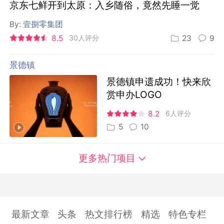
京东七鲜开到太原：入乡随俗，竟然先睡一觉
By:
壹捌零集团
8.5
30人评分
23
9
景德镇
景德镇申遗成功！快来欣
赏申办LOGO
8.2
6人评分
5
10
更多热门项目
最新文章
头条
热文排行榜
精选
特色专栏