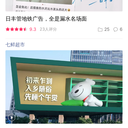
日丰管地铁广告，全是漏水名场面
9.3
23人评分
25
6
七鲜超市