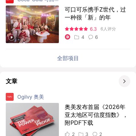
可口可乐携手Z世代，过
一种很「新」的年
6.3
6人评分
4
6
全部项目
文章

Ogilvy 奥美
奥美发布首届《2026年
亚太地区可信度指数》，
附PDF下载
2
3
2