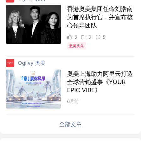
香港奥美集团任命刘浩南
为首席执行官，并宣布核
心领导团队
2
2
5
数英头条
Ogilvy 奥美
奥美上海助力阿里云打造
全球营销盛事《YOUR
EPIC VIBE》
6月前
全部文章