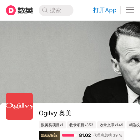
打开App
搜索
Ogilvy 奥美
数英奖项目x1
收录项目x353
收录文章x149
精选文
81.02
代理商总榜 39 名