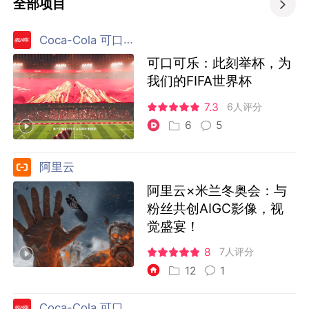
全部项目

Coca-Cola 可口可乐
可口可乐：此刻举杯，为
我们的FIFA世界杯
7.3
6人评分
6
5
阿里云
阿里云×米兰冬奥会：与
粉丝共创AIGC影像，视
觉盛宴！
8
7人评分
12
1
Coca-Cola 可口可乐