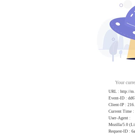
Your curre
URL
:
http://m
Event-ID
:
dd6
Client-IP
:
216
Current Time
:
User-Agent
:
Mozilla/5.0 (L
Request-ID
:
6