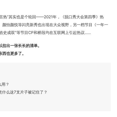
言热”其实也是个轮回——2021年，《脱口秀大会第四季》热
、颜怡颜悦等闪亮新秀也出现在大众视野，另一档节目《一年一
史成双”等节目CP和桥段均在互联网上引起热议......
以拉出一张长长的清单。
东西也更多了。
么用？
凭什么这7支片子被记住了？