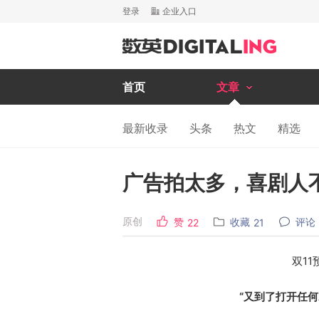
登录
企业入口
首页
文章
最新收录
头条
热文
精选
广告拍太多，喜剧人
原创
赞
收藏
评论
22
21
双1
“又到了打开任何