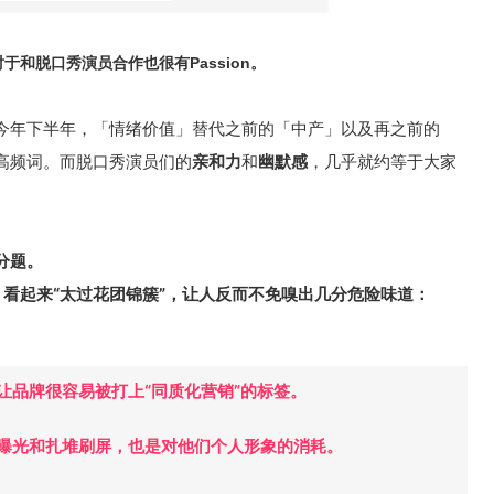
和脱口秀演员合作也很有Passion。
今年下半年，「情绪价值」替代之前的「中产」以及再之前的
高频词。而脱口秀演员们的
亲和力
和
幽默感
，几乎就约等于大家
分题。
”，看起来“太过花团锦簇”，让人反而不免嗅出几分危险味道：
让品牌很容易被打上“同质化营销”的标签。
集曝光和扎堆刷屏，也是对他们个人形象的消耗。